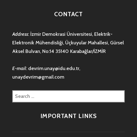
CONTACT
Address
: İzmir Demokrasi Üniversitesi, Elektrik-
Elektronik Mühendisliği, Üçkuyular Mahallesi, Gürsel
Aksel Bulvarı, No:14 35140 Karabağlar/İZMİR
E-mail
:
devrim.unay@idu.edu.tr
,
unaydevrim@gmail.com
Search
for:
IMPORTANT LINKS